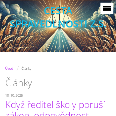
CESTA
SPRAVEDLNOSTI Z.S.
/
Úvod
Články
Články
10. 10. 2025
Když ředitel školy poruší
zákon, odpovědnost