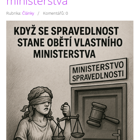
ministerstva
/
Rubrika:
Články
Komentářů:
0