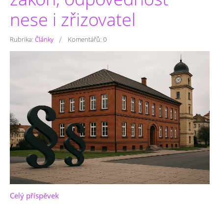
nese i zřizovatel
/
Rubrika:
Články
Komentářů:
0
Celý příspěvek