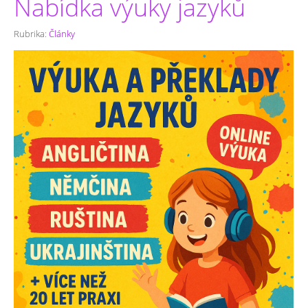
Nabídka výuky jazyků
Rubrika:
Články