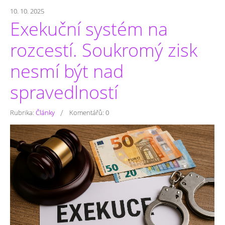
10. 10. 2025
Exekuční systém na
rozcestí. Soukromý zisk
nesmí být nad
spravedlností
/
Rubrika:
Články
Komentářů:
0