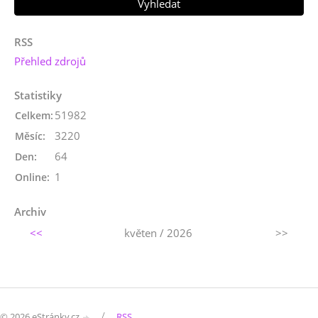
RSS
Přehled zdrojů
Statistiky
51982
Celkem:
3220
Měsíc:
64
Den:
1
Online:
Archiv
<<
květen / 2026
>>
/
© 2026 eStránky.cz
RSS