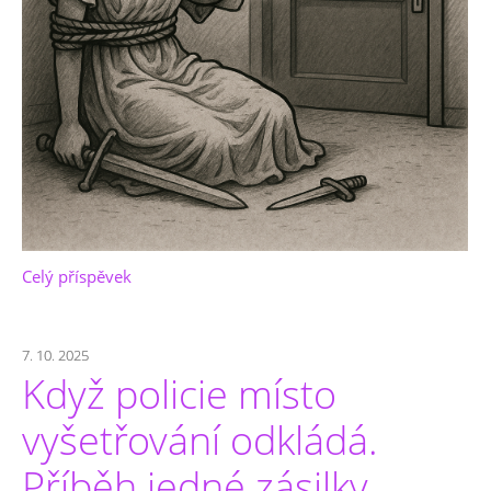
Celý příspěvek
7. 10. 2025
Když policie místo
vyšetřování odkládá.
Příběh jedné zásilky