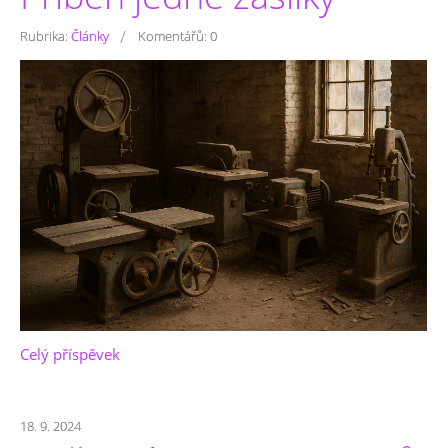
/
Rubrika:
Články
Komentářů:
0
Celý příspěvek
18. 9. 2024