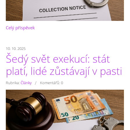
Celý příspěvek
10. 10. 2025
Šedý svět exekucí: stát
platí, lidé zůstávají v pasti
/
Rubrika:
Články
Komentářů:
0