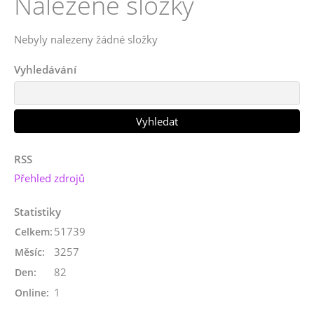
Nalezené složky
Nebyly nalezeny žádné složky
Vyhledávání
RSS
Přehled zdrojů
Statistiky
51739
Celkem:
3257
Měsíc:
82
Den:
1
Online: