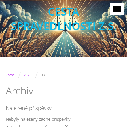
CESTA
SPRAVEDLNOSTI Z.S.
/
/
Úvod
2025
03
Archiv
Nalezené příspěvky
Nebyly nalezeny žádné příspěvky