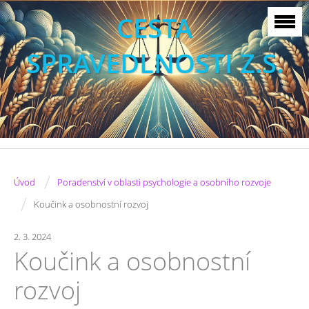
CESTA
SPRAVEDLNOSTI Z.S.
/
Úvod
Poradenství v oblasti psychologie a osobního rozvoje
/
Koučink a osobnostní rozvoj
2. 3. 2024
Koučink a osobnostní
rozvoj