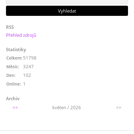
RSS
Přehled zdrojů
Statistiky
51798
Celkem:
3247
Měsíc:
102
Den:
1
Online:
Archiv
<<
květen / 2026
>>